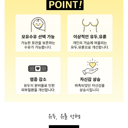
유두, 유륜 성형