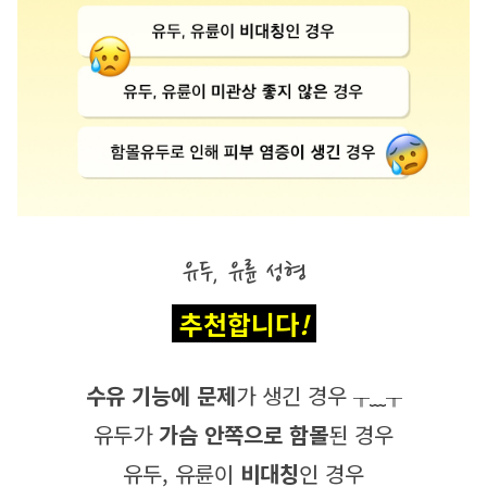
유두, 유륜 성형
 추천합니다
! 
수유 기능에 문제
가 생긴 경우 
╥﹏╥
유두가 
가슴 안쪽으로 함몰
된 경우
유두, 유륜이 
비대칭
인 경우