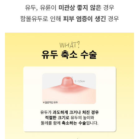
유두, 유륜이 
미관상 좋지 않은
 경우
함몰유두로 인해 
피부 염증이 생긴
 경우