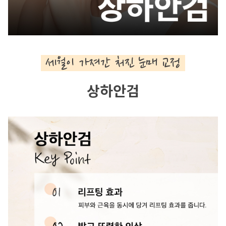
 세월이 가져간 처진 눈매 교정 
상하안검