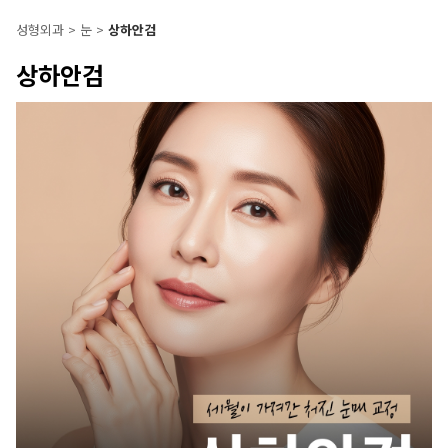
성형외과
>
눈
>
상하안검
상하안검