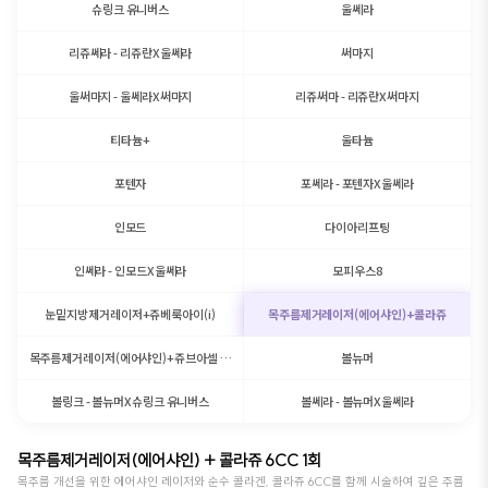
슈링크 유니버스
울쎄라
리쥬쎄라 - 리쥬란X울쎄라
써마지
울써마지 - 울쎄라X써마지
리쥬써마 - 리쥬란X써마지
티타늄+
울타늄
포텐자
포쎄라 - 포텐자X울쎄라
인모드
다이아리프팅
인쎄라 - 인모드X울쎄라
모피우스8
눈밑지방제거레이저+쥬베룩아이(i)
목주름제거레이저(에어샤인)+콜라쥬
목주름제거레이저(에어샤인)+쥬브아셀 8% 6CC
볼뉴머
볼링크 - 볼뉴머X슈링크 유니버스
볼쎄라 - 볼뉴머X울쎄라
목주름제거레이저(에어샤인) + 콜라쥬 6CC 1회
목주름 개선을 위한 에어샤인 레이저와 순수 콜라겐, 콜라쥬 6CC를 함께 시술하여 깊은 주름