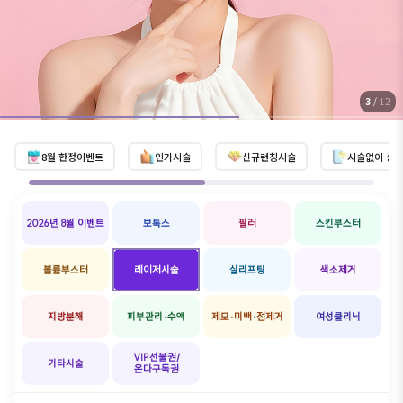
3
/
12
8
월 한정이벤트
인기시술
신규런칭시술
시술없이 상
2026년 8월 이벤트
보톡스
필러
스킨부스터
볼륨부스터
레이저시술
실리프팅
색소제거
지방분해
피부관리·수액
제모·미백·점제거
여성클리닉
VIP선불권/
기타시술
온다구독권