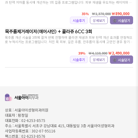
과 탄력 저하를 동시에 개선하는 1회 집중 프로그램입니다. 피부 재생을 유도하는 레이저와 볼
륨 보강 주사를 병행해 목 라인을 매끄럽고 탄탄하게 정리하며, 수면마취로 진행되어 통증 부
담 없이 편안하게 시술받을 수 있습니다.
￦890,000
35%
￦1,370,000
🛒
시술후기
상세보기
시술담기
목주름제거레이저(에어샤인) + 콜라쥬 6CC 3회
목주름 개선 시술을 3회에 걸쳐 반복 진행하여 콜라겐 재생과 피부 탄력 개선 효과를 안정적으
로 누적시키는 프로그램입니다. 처진 목 피부, 깊은 주름, 잔주름이 동시에 고민인 경우 장기적
인 라인 개선과 자연스러운 피부 복원을 원하는 분들께 적합한 구성입니다. 꾸준한 탄력 관리
용으로 추천됩니다.
￦2,490,000
39%
￦4,110,000
🛒
시술후기
상세보기
시술담기
상호 : 서울아이성형외과의원
대표자 : 황정일
대표전화 : 02-6253-8575
주소 : 서울특별시 서초구 강남대로 415, 대동빌딩 3층 서울아이성형외과
사업자등록번호 : 302-07-95116
팩스번호 : 02-6253-8576